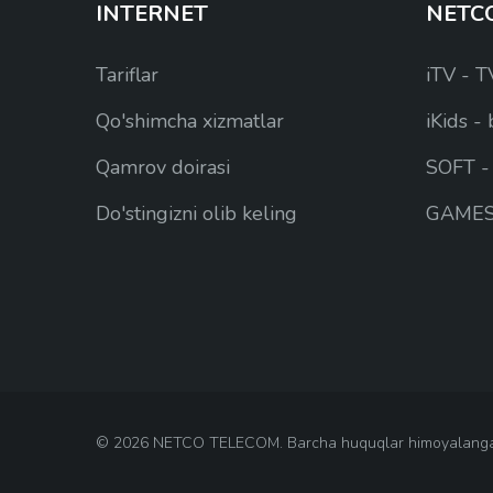
INTERNET
NETC
Tariflar
iTV - TV
Qo'shimcha xizmatlar
iKids -
Qamrov doirasi
SOFT - 
Do'stingizni olib keling
GAMES -
©
2026 NETCO TELECOM. Barcha huquqlar himoyalang