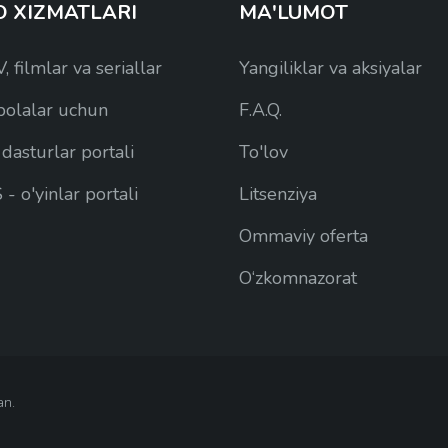
O XIZMATLARI
MA'LUMOT
, filmlar va seriallar
Yangiliklar va aksiyalar
 bolalar uchun
F.A.Q.
dasturlar portali
To'lov
 o'yinlar portali
Litsenziya
Ommaviy oferta
O‘zkomnazorat
an.