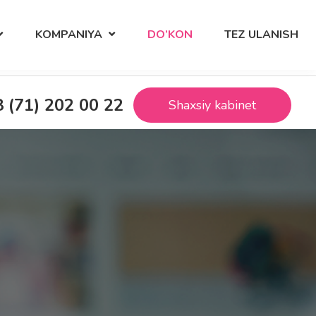
KOMPANIYA
DO’KON
TEZ ULANISH
 (71) 202 00 22
Shaxsiy kabinet