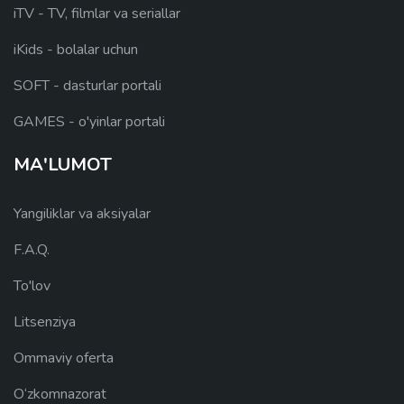
iTV - TV, filmlar va seriallar
iKids - bolalar uchun
SOFT - dasturlar portali
GAMES - o'yinlar portali
MA'LUMOT
Yangiliklar va aksiyalar
F.A.Q.
To'lov
Litsenziya
Ommaviy oferta
O‘zkomnazorat