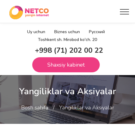
Uy uchun
Biznes uchun
Русский
Toshkent sh. Mirobod ko'ch. 20
+998 (71) 202 00 22
Shaxsiy kabinet
Yangiliklar va Aksiyalar
Bosh sahifa
Yangiliklar va Aksiyalar