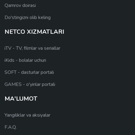
Qamrov doirasi
Do'stingizni olib keling
NETCO XIZMATLARI
iTV - TV, filmlar va seriallar
iKids - bolalar uchun
SOFT - dasturlar portali
GAMES - o'yinlar portali
MA'LUMOT
Yangiliklar va aksiyalar
F.A.Q.